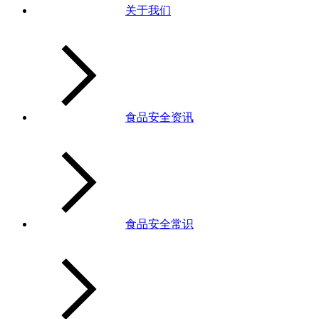
关于我们
食品安全资讯
食品安全常识