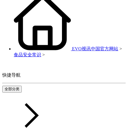
EVO视讯中国官方网站
>
食品安全常识
>
快捷导航
全部分类