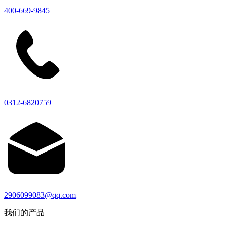
400-669-9845
0312-6820759
2906099083@qq.com
我们的产品