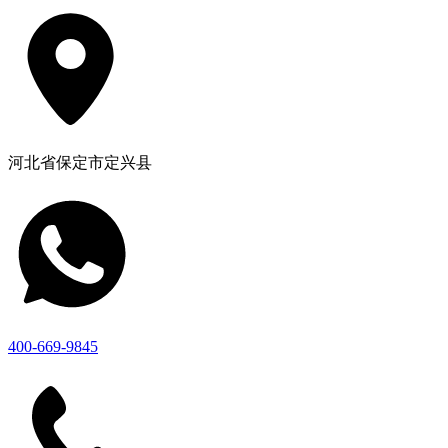
河北省保定市定兴县
400-669-9845