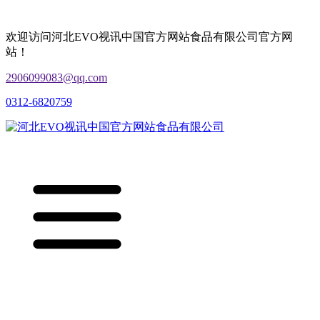
欢迎访问河北EVO视讯中国官方网站食品有限公司官方网
站！
2906099083@qq.com
0312-6820759